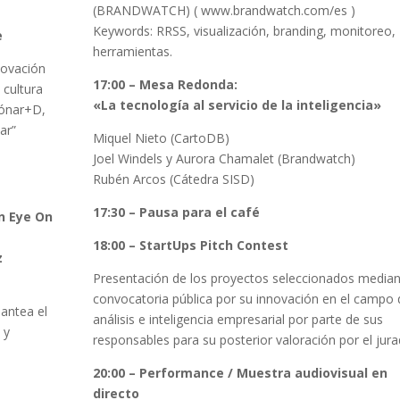
(BRANDWATCH) ( www.brandwatch.com/es )
Keywords: RRSS, visualización, branding, monitoreo,
e
herramientas.
novación
17:00 – Mesa Redonda:
 cultura
«La tecnología al servicio de la inteligencia»
Sónar+D,
ar”
Miquel Nieto (CartoDB)
Joel Windels y Aurora Chamalet (Brandwatch)
Rubén Arcos (Cátedra SISD)
17:30 – Pausa para el café
n Eye On
18:00 – StartUps Pitch Contest
z
Presentación de los proyectos seleccionados media
convocatoria pública por su innovación en el campo 
antea el
análisis e inteligencia empresarial por parte de sus
 y
responsables para su posterior valoración por el jura
20:00 – Performance / Muestra audiovisual en
directo