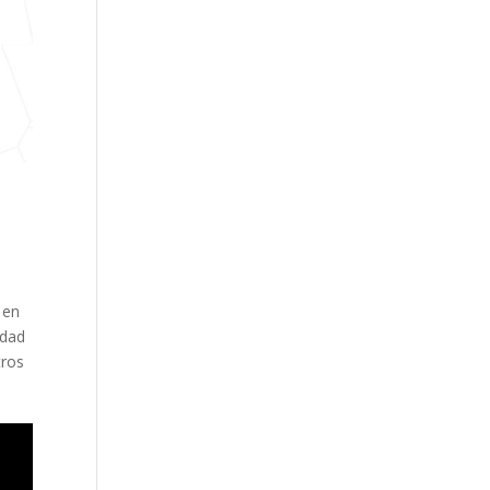
 en
edad
tros