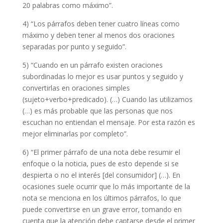
20 palabras como má
ximo”.
4)
“Los párrafos deben tener cuatro líneas como
máximo y deben tener al menos dos oraciones
separadas por punto y seguido”.
5)
“Cuando en un párrafo existen oraciones
subordinadas lo mejor es usar puntos y seguido y
convertirlas en oraciones simples
(sujeto+verbo+predicado). (…) Cuando las utilizamos
(…) es más probable que las personas que nos
escuchan no entiendan el mensaje. Por esta razón es
mejor eliminarlas por completo”.
6)
“El primer párrafo de una nota debe resumir el
enfoque o la noticia, pues de esto depende si se
despierta o no el inter
és [del consumidor] (…). En
ocasiones suele ocurrir que lo más importante de la
nota se menciona en los ú
ltimos párrafos, lo que
puede convertirse en un grave error, tomando en
cuenta que la atención debe captarse desde el primer