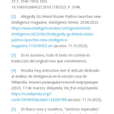
31:7, 1040-1054, DOI:
10.1080/02684527.2016.1185323.
P. 1048.
[2]
Allegedly GU-linked Ruslan Pukhov launches new
intelligence magazine.
Intelligence Online
, 29.08.2023.
https://www.intelligenceonline.com/government-
intelligence/2023/08/29/allegedly-gu-linked-ruslan-
pukhov-launches-new-intelligence-
magazine,110036952-art
(acceso: 11.10.2023).
[3]
En lo sucesivo, todo el texto en cursiva es
traducción del original ruso que comentamos.
[4]
Resulta muy instructivo leer el artículo dedicado
al análisis de inteligencia en la versión rusa de
Wikipedia. Анализ разведывательной информации.
(2023, 17 de marzo).
Wikipedia, the free encyclopedia
.
https://ru.wikipedia.org/?
curid=2953692&oldid=129280788
(acceso: 11.10.2023).
[5]
En léxico ruso y soviético, “servicios especiales”