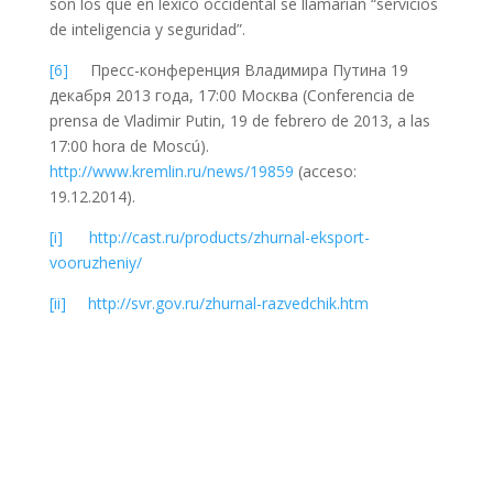
son los que en léxico occidental se llamarían “servicios
de inteligencia y seguridad”.
[6]
Пресс-конференция Владимира Путина 19
декабря 2013 года, 17:00 Москва
(Conferencia de
prensa de Vladimir Putin, 19 de febrero de 2013, a las
17:00 hora de Moscú).
http://www.kremlin.ru/news/19859
(acceso:
19.12.2014
).
[i]
http://cast.ru/products/zhurnal-eksport-
vooruzheniy/
[ii]
http://svr.gov.ru/zhurnal-razvedchik.htm