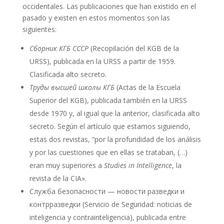
occidentales. Las publicaciones que han existido en el
pasado y existen en estos momentos son las
siguientes:
Сборник КГБ СССР
(Recopilación del KGB de la
URSS), publicada en la URSS a partir de 1959.
Clasificada alto secreto.
Труды высшей школы КГБ
(Actas de la Escuela
Superior del KGB), publicada también en la URSS
desde 1970
y, al igual que la anterior,
clasificada
alto
secreto. Según el artículo que estamos siguiendo,
estas dos revistas, “por la p
rofundidad de los análisis
y
por las cuestiones que en ellas se trataban, (…)
e
ra
n
muy superior
es
a
Studies in Intelligence
, la
revista de la
CIA».
Служба безопасности — новости разведки и
контрразведки (Servicio de Seguridad: noticias de
inteligencia y contrainteligencia), publicada entre