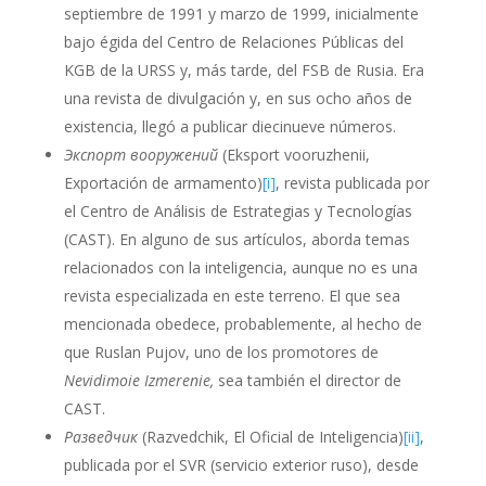
septiembre de 1991 y marzo de 1999, inicialmente
bajo égida del
Centro de Relaciones Públicas del
KGB de la URSS y,
más tarde, de
l FSB de Rusia.
Era
una revista de divulgación y, en sus ocho años de
existencia, llegó a publicar diecinueve números.
Экспорт вооружений
(Eksport vooruzhenii,
Exportación de armamento)
[i]
, revista publicada por
el Centro de Análisis de Estrategias y Tecnologías
(CAST). En alguno de sus artículos, aborda temas
relacionados con la inteligencia, aunque no es una
revista especializada en este terreno. El que sea
mencionada obedece, probablemente, al hecho de
que Ruslan Pujov, uno de los promotores de
Nevidimoie Izmerenie,
sea también el director de
CAST.
Разведчик
(Razvedchik, El Oficial de Inteligencia)
[ii]
,
publicada por el SVR (servicio exterior ruso), desde